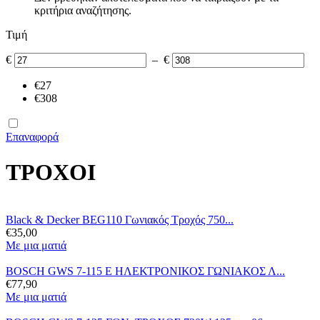
κριτήρια αναζήτησης.
Τιμή
€
–
€
‎€
27
‎€
308
Επαναφορά
ΤΡΟΧΟΙ
Black & Decker BEG110 Γωνιακός Τροχός 750...
€
35,00
Με μια ματιά
BOSCH GWS 7-115 E ΗΛΕΚΤΡΟΝΙΚΟΣ ΓΩΝΙΑΚΟΣ Λ...
€
77,90
Με μια ματιά