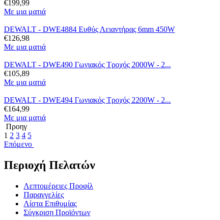
€
199,99
Με μια ματιά
DEWALT - DWE4884 Ευθύς Λειαντήρας 6mm 450W
€
126,98
Με μια ματιά
DEWALT - DWE490 Γωνιακός Τροχός 2000W - 2...
€
105,89
Με μια ματιά
DEWALT - DWE494 Γωνιακός Τροχός 2200W - 2...
€
164,99
Με μια ματιά
Προηγ
1
2
3
4
5
Επόμενο
Περιοχή Πελατών
Λεπτομέρειες Προφίλ
Παραγγελίες
Λίστα Επιθυμίας
Σύγκριση Προϊόντων