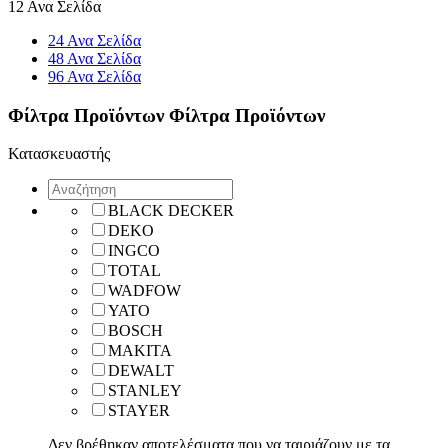
12 Ανα Σελίδα
24 Ανα Σελίδα
48 Ανα Σελίδα
96 Ανα Σελίδα
Φίλτρα Προϊόντων
Φίλτρα Προϊόντων
Κατασκευαστής
BLACK DECKER
DEKO
INGCO
TOTAL
WADFOW
YATO
BOSCH
ΜΑΚΙΤΑ
DEWALT
STANLEY
STAYER
Δεν βρέθηκαν αποτελέσματα που να ταιριάζουν με τα