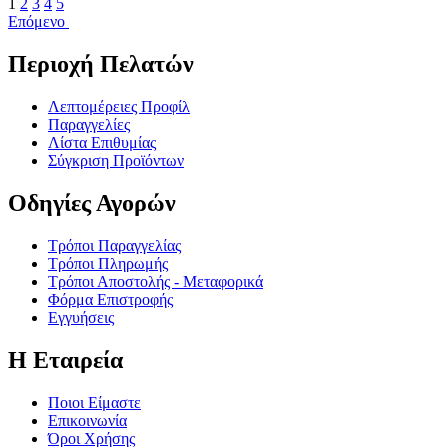
1
2
3
4
5
Επόμενο
Περιοχή Πελατών
Λεπτομέρειες Προφίλ
Παραγγελίες
Λίστα Επιθυμίας
Σύγκριση Προϊόντων
Οδηγίες Αγορών
Τρόποι Παραγγελίας
Τρόποι Πληρωμής
Τρόποι Αποστολής - Μεταφορικά
Φόρμα Επιστροφής
Εγγυήσεις
Η Εταιρεία
Ποιοι Είμαστε
Επικοινωνία
Όροι Χρήσης