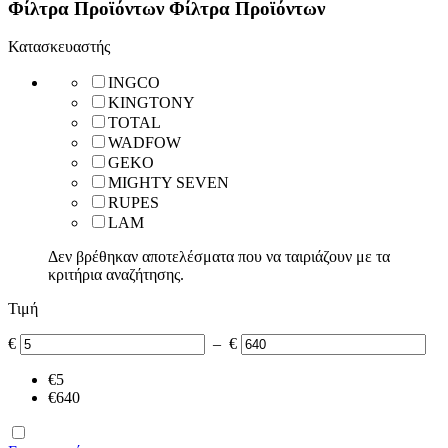
Φίλτρα Προϊόντων
Φίλτρα Προϊόντων
Κατασκευαστής
INGCO
KINGTONY
TOTAL
WADFOW
GEKO
MIGHTY SEVEN
RUPES
LAM
Δεν βρέθηκαν αποτελέσματα που να ταιριάζουν με τα
κριτήρια αναζήτησης.
Τιμή
€
–
€
‎€
5
‎€
640