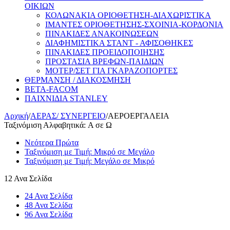
ΟΙΚΙΩΝ
ΚΟΛΩΝΑΚΙΑ ΟΡΙΟΘΕΤΗΣΗ-ΔΙΑΧΩΡΙΣΤΙΚΑ
ΙΜΑΝΤΕΣ ΟΡΙΟΘΕΤΗΣΗΣ-ΣΧΟΙΝΙΑ-ΚΟΡΔΟΝΙΑ
ΠΙΝΑΚΙΔΕΣ ΑΝΑΚΟΙΝΩΣΕΩΝ
ΔΙΑΦΗΜΙΣΤΙΚΑ ΣΤΑΝΤ - ΑΦΙΣΟΘΗΚΕΣ
ΠΙΝΑΚΙΔΕΣ ΠΡΟΕΙΔΟΠΟΙΗΣΗΣ
ΠΡΟΣΤΑΣΙΑ ΒΡΕΦΩΝ-ΠΑΙΔΙΩΝ
ΜΟΤΕΡ/ΣΕΤ ΓΙΑ ΓΚΑΡΑΖΟΠΟΡΤΕΣ
ΘΕΡΜΑΝΣΗ / ΔΙΑΚΟΣΜΗΣΗ
BETA-FACOM
ΠΑΙΧΝΙΔΙΑ STANLEY
Αρχική
/
ΑΕΡΑΣ/ ΣΥΝΕΡΓΕΙΟ
/
ΑΕΡΟΕΡΓΑΛΕΙΑ
Ταξινόμιση Αλφαβητικά: A σε Ω
Νεότερα Πρώτα
Ταξινόμιση με Τιμή: Μικρό σε Μεγάλο
Ταξινόμιση με Τιμή: Μεγάλο σε Μικρό
12 Ανα Σελίδα
24 Ανα Σελίδα
48 Ανα Σελίδα
96 Ανα Σελίδα