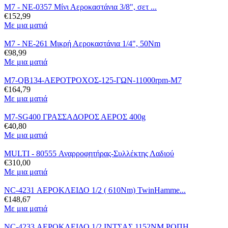
M7 - NE-0357 Μίνι Αεροκαστάνια 3/8", σετ ...
€
152,99
Με μια ματιά
M7 - NE-261 Μικρή Αεροκαστάνια 1/4", 50Nm
€
98,99
Με μια ματιά
M7-QB134-ΑΕΡΟΤΡΟΧΟΣ-125-ΓΩΝ-11000rpm-M7
€
164,79
Με μια ματιά
M7-SG400 ΓΡΑΣΣΑΔΟΡΟΣ ΑΕΡΟΣ 400g
€
40,80
Με μια ματιά
MULTI - 80555 Αναρροφητήρας-Συλλέκτης Λαδιού
€
310,00
Με μια ματιά
NC-4231 ΑΕΡΟΚΛΕΙΔΟ 1/2 ( 610Nm) TwinHamme...
€
148,67
Με μια ματιά
NC-4233 ΑΕΡΟΚΛΕΙΔΟ 1/2 ΙΝΤΣΑΣ 1152ΝΜ ΡΟΠΗ