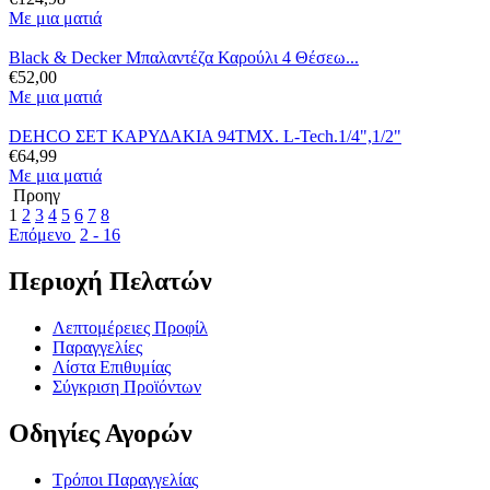
Με μια ματιά
Black & Decker Μπαλαντέζα Καρούλι 4 Θέσεω...
€
52,00
Με μια ματιά
DEHCO ΣΕΤ ΚΑΡΥΔΑΚΙΑ 94ΤΜΧ. L-Tech.1/4",1/2"
€
64,99
Με μια ματιά
Προηγ
1
2
3
4
5
6
7
8
Επόμενο
2 - 16
Περιοχή Πελατών
Λεπτομέρειες Προφίλ
Παραγγελίες
Λίστα Επιθυμίας
Σύγκριση Προϊόντων
Οδηγίες Αγορών
Τρόποι Παραγγελίας