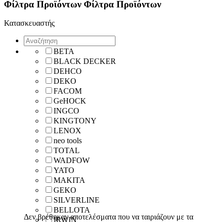
Φίλτρα Προϊόντων
Φίλτρα Προϊόντων
Κατασκευαστής
BETA
BLACK DECKER
DEHCO
DEKO
FACOM
GeHOCK
INGCO
KINGTONY
LENOX
neo tools
TOTAL
WADFOW
YATO
ΜΑΚΙΤΑ
GEKO
SILVERLINE
BELLOTA
Δεν βρέθηκαν αποτελέσματα που να ταιριάζουν με τα
IRWIN