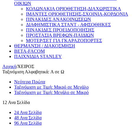
ΟΙΚΙΩΝ
ΚΟΛΩΝΑΚΙΑ ΟΡΙΟΘΕΤΗΣΗ-ΔΙΑΧΩΡΙΣΤΙΚΑ
ΙΜΑΝΤΕΣ ΟΡΙΟΘΕΤΗΣΗΣ-ΣΧΟΙΝΙΑ-ΚΟΡΔΟΝΙΑ
ΠΙΝΑΚΙΔΕΣ ΑΝΑΚΟΙΝΩΣΕΩΝ
ΔΙΑΦΗΜΙΣΤΙΚΑ ΣΤΑΝΤ - ΑΦΙΣΟΘΗΚΕΣ
ΠΙΝΑΚΙΔΕΣ ΠΡΟΕΙΔΟΠΟΙΗΣΗΣ
ΠΡΟΣΤΑΣΙΑ ΒΡΕΦΩΝ-ΠΑΙΔΙΩΝ
ΜΟΤΕΡ/ΣΕΤ ΓΙΑ ΓΚΑΡΑΖΟΠΟΡΤΕΣ
ΘΕΡΜΑΝΣΗ / ΔΙΑΚΟΣΜΗΣΗ
BETA-FACOM
ΠΑΙΧΝΙΔΙΑ STANLEY
Αρχική
/
ΧΕΙΡΟΣ
Ταξινόμιση Αλφαβητικά: A σε Ω
Νεότερα Πρώτα
Ταξινόμιση με Τιμή: Μικρό σε Μεγάλο
Ταξινόμιση με Τιμή: Μεγάλο σε Μικρό
12 Ανα Σελίδα
24 Ανα Σελίδα
48 Ανα Σελίδα
96 Ανα Σελίδα