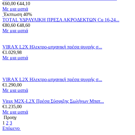
€
60,00
€
44,10
Με μια ματιά
Έκπτωση 40%
TOTAL ΥΔΡΑΥΛΙΚΗ ΠΡΕΣΑ ΑΚΡΟΔΕΚΤΩΝ Cu 16-24...
€
80,60
€
48,60
Με μια ματιά
VIRAX L2X Ηλεκτρο-μηχανική πρέσα ψυχρής σ...
€
1.029,98
Με μια ματιά
VIRAX L2X Ηλεκτρο-μηχανική πρέσα ψυχρής σ...
€
1.290,00
Με μια ματιά
Virax M2X-L2X Πρέσα Σύσφιξης Σωλήνων Μπατ...
€
1.235,00
Με μια ματιά
Προηγ
1
2
3
Επόμενο