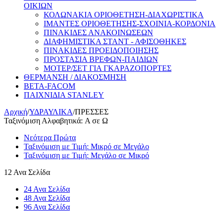
ΟΙΚΙΩΝ
ΚΟΛΩΝΑΚΙΑ ΟΡΙΟΘΕΤΗΣΗ-ΔΙΑΧΩΡΙΣΤΙΚΑ
ΙΜΑΝΤΕΣ ΟΡΙΟΘΕΤΗΣΗΣ-ΣΧΟΙΝΙΑ-ΚΟΡΔΟΝΙΑ
ΠΙΝΑΚΙΔΕΣ ΑΝΑΚΟΙΝΩΣΕΩΝ
ΔΙΑΦΗΜΙΣΤΙΚΑ ΣΤΑΝΤ - ΑΦΙΣΟΘΗΚΕΣ
ΠΙΝΑΚΙΔΕΣ ΠΡΟΕΙΔΟΠΟΙΗΣΗΣ
ΠΡΟΣΤΑΣΙΑ ΒΡΕΦΩΝ-ΠΑΙΔΙΩΝ
ΜΟΤΕΡ/ΣΕΤ ΓΙΑ ΓΚΑΡΑΖΟΠΟΡΤΕΣ
ΘΕΡΜΑΝΣΗ / ΔΙΑΚΟΣΜΗΣΗ
BETA-FACOM
ΠΑΙΧΝΙΔΙΑ STANLEY
Αρχική
/
ΥΔΡΑΥΛΙΚΑ
/
ΠΡΕΣΣΕΣ
Ταξινόμιση Αλφαβητικά: A σε Ω
Νεότερα Πρώτα
Ταξινόμιση με Τιμή: Μικρό σε Μεγάλο
Ταξινόμιση με Τιμή: Μεγάλο σε Μικρό
12 Ανα Σελίδα
24 Ανα Σελίδα
48 Ανα Σελίδα
96 Ανα Σελίδα