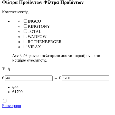
Φίλτρα Προϊόντων
Φίλτρα Προϊόντων
Κατασκευαστής
INGCO
KINGTONY
TOTAL
WADFOW
ROTHENBERGER
VIRAX
Δεν βρέθηκαν αποτελέσματα που να ταιριάζουν με τα
κριτήρια αναζήτησης.
Τιμή
€
–
€
‎€
44
‎€
1700
Επαναφορά