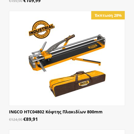
€
109,99
€
159,90
Έκπτωση 28%
INGCO HTC04802 Κόφτης Πλακιδίων 800mm
€
89,91
€
124,90