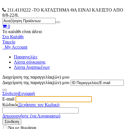
211.4119222
-ΤΟ ΚΑΤΑΣΤΗΜΑ ΘΑ ΕΙΝΑΙ ΚΛΕΙΣΤΟ ΑΠΟ
8/8-22/8.
0
Το καλάθι είναι άδειο
Στο Καλάθι
Ταμείο
My Account
Παραγγελίες
Λίστα σύγκρισης
Λίστα Αγαπημένων
Διαχείριση της παραγγελίας(ών) μου
Διαχείριση της παραγγελίας(ών) μου
Σύνδεση
Εγγραφή
E-mail
Κώδικός
Ξεχάσατε τον Κωδικό;
Δημιουργήστε ένα Λογαριασμό
Σύνδεση
Να με θυμάσαι