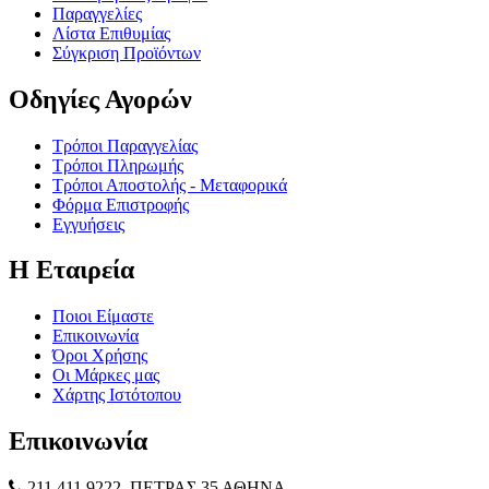
Παραγγελίες
Λίστα Επιθυμίας
Σύγκριση Προϊόντων
Οδηγίες Αγορών
Τρόποι Παραγγελίας
Τρόποι Πληρωμής
Τρόποι Αποστολής - Μεταφορικά
Φόρμα Επιστροφής
Εγγυήσεις
Η Εταιρεία
Ποιοι Είμαστε
Επικοινωνία
Όροι Χρήσης
Οι Μάρκες μας
Χάρτης Ιστότοπου
Επικοινωνία
211.411.9222 .ΠΕΤΡΑΣ 35 ΑΘΗΝΑ