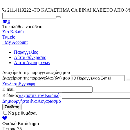
211.4119222
-ΤΟ ΚΑΤΑΣΤΗΜΑ ΘΑ ΕΙΝΑΙ ΚΛΕΙΣΤΟ ΑΠΟ 8/8-
0
Το καλάθι είναι άδειο
Στο Καλάθι
Ταμείο
My Account
Παραγγελίες
Λίστα σύγκρισης
Λίστα Αγαπημένων
Διαχείριση της παραγγελίας(ών) μου
Διαχείριση της παραγγελίας(ών) μου
Σύνδεση
Εγγραφή
E-mail
Κώδικός
Ξεχάσατε τον Κωδικό;
Δημιουργήστε ένα Λογαριασμό
Σύνδεση
Να με θυμάσαι
Φυσικό Κατάστημα
Πέτρας 35