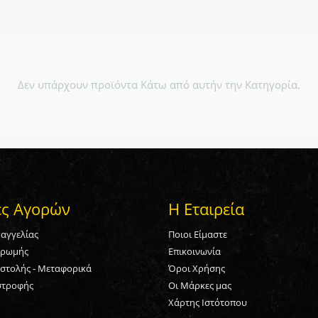
Δεν υπάρχουν προϊόντα Κάτω από αυτήν την Κατηγορία.
ες Αγορών
Η Εταιρεία
αγγελίας
Ποιοι Είμαστε
ηρωμής
Επικοινωνία
στολής - Μεταφορικά
Όροι Χρήσης
στροφής
Οι Μάρκες μας
Χάρτης Ιστότοπου